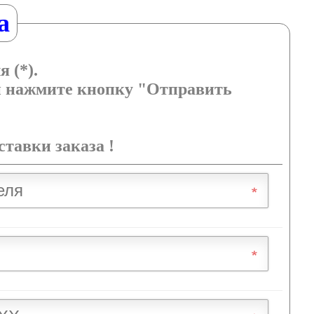
а
ля
(*)
.
 и нажмите кнопку "Отправить
тавки заказа !