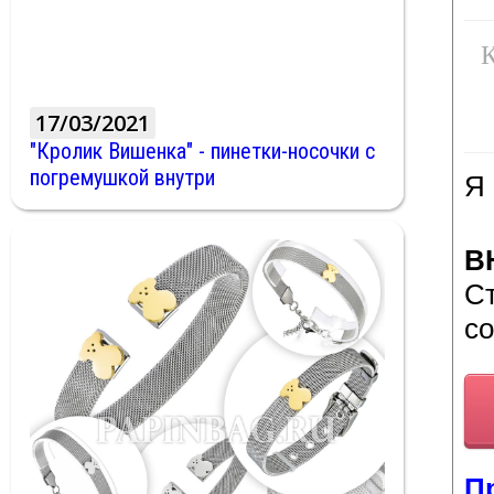
К
17/03/2021
"Кролик Вишенка" - пинетки-носочки с
погремушкой внутри
Я
В
Ст
с
П