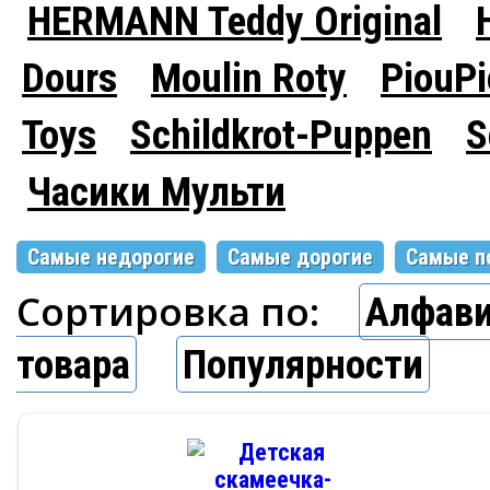
HERMANN Teddy Original
Dours
Moulin Roty
PiouP
Toys
Schildkrot-Puppen
S
Часики Мульти
Самые недорогие
Самые дорогие
Самые п
Сортировка по:
Алфави
товара
Популярности