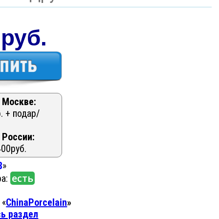
 руб.
 Москве:
. + подар/
 России:
400руб.
8
»
есть
ра:
 «
ChinaPorcelain
»
сь раздел