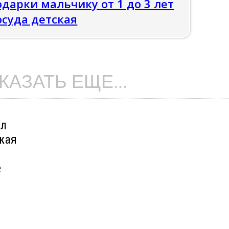
дарки мальчику от 1 до 3 лет
осуда детская
КАЗАТЬ ЕЩЕ...
ел
жая
е