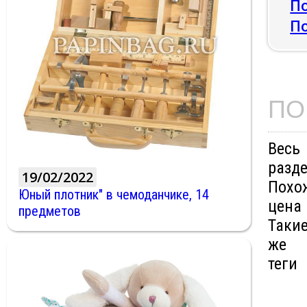
По
П
ПО
Весь
разд
19/02/2022
Похо
Юный плотник" в чемоданчике, 14
цена
предметов
Таки
же
теги