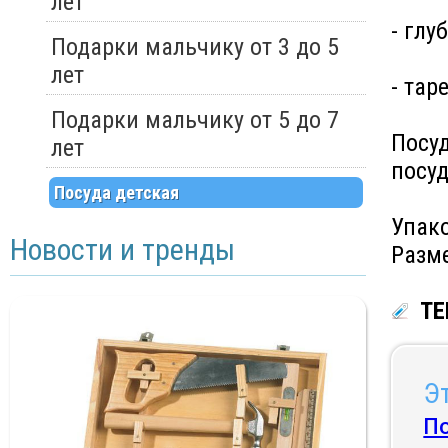
лет
- глу
Подарки мальчику от 3 до 5
лет
- тар
Подарки мальчику от 5 до 7
Посуд
лет
посу
Посуда детская
Упак
Новости и тренды
Разме
ТЕ
Эт
П