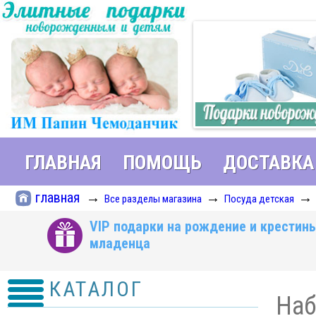
ГЛАВНАЯ
ПОМОЩЬ
ДОСТАВКА
главная
→
→
Все разделы магазина
Посуда детская
VIP подарки на рождение и крестин
младенца
КАТАЛОГ
Наб