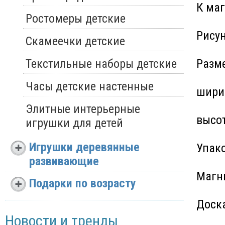
К маг
Ростомеры детские
Рису
Скамеечки детские
Текстильные наборы детские
Разм
Часы детские настенные
ширин
Элитные интерьерные
высот
игрушки для детей
Игрушки деревянные
Упако
развивающие
Магн
Подарки по возрасту
Доск
Новости и тренды