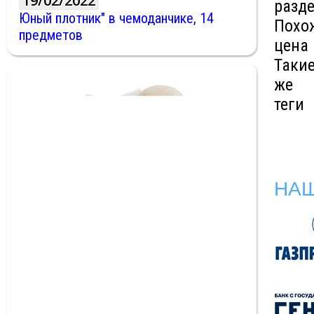
19/02/2022
разд
Юный плотник" в чемоданчике, 14
Похо
предметов
цена
Таки
же
теги
НА