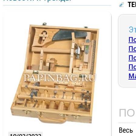
ТЕ
Эт
По
По
По
По
М
ПО
Весь