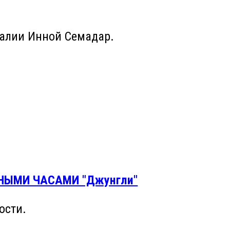
ралии Инной Семадар.
НЫМИ ЧАСАМИ "Джунгли"
ости.