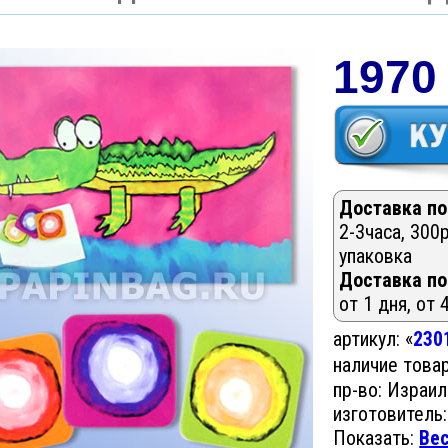
1970
Доставка по
2-3часа, 300р
упаковка
Доставка по
от 1 дня, от 
артикул: «
230
наличие това
пр-во: Израил
изготовитель:
Показать:
Ве