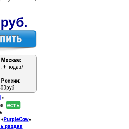
 руб.
 Москве:
. + подар/
 России:
400руб.
1
»
есть
ра:
ь
 «
PurpleCow
»
сь раздел