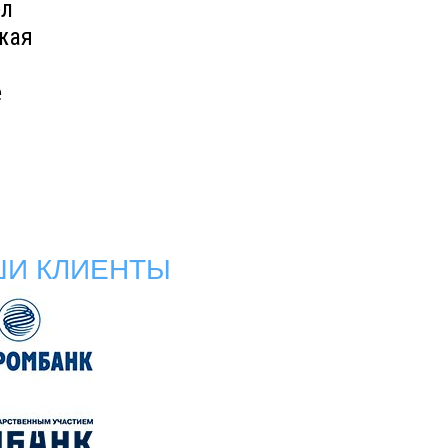
ел
жая
е
ШИ КЛИЕНТЫ