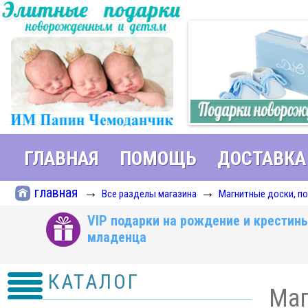
ГЛАВНАЯ
ПОМОЩЬ
ДОСТАВКА
главная
→
→
Все разделы магазина
Магнитные доски, п
VIP подарки на рождение и крестин
младенца
КАТАЛОГ
Маг