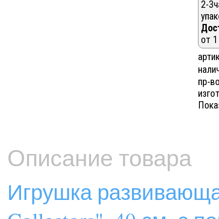
2-3ч
упак
Дос
от 1
артик
нали
пр-в
изгот
Пока
Описание товара
Игрушка развивающа