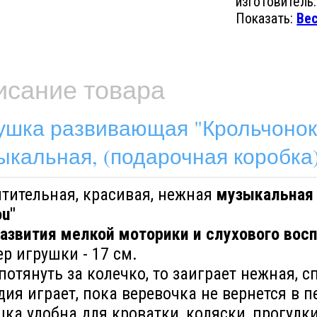
изготовитель:
Показать:
Ве
исание товара
ушка развивающая "Крольчонок 
ыкальная, (подарочная коробка
итительная, красивая, нежная
музыкальная 
u"
развития мелкой моторики и слухового во
р игрушки - 17 см.
потянуть за колечко, то заиграет нежная, 
ия играет, пока веревочка не вернется в 
ка удобна для кроватки, коляски, прогулки