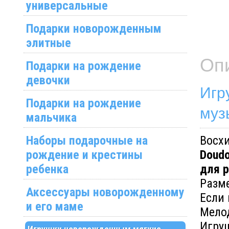
универсальные
Подарки новорожденным
элитные
Оп
Подарки на рождение
девочки
Игр
Подарки на рождение
муз
мальчика
Наборы подарочные на
Восх
рождение и крестины
Doudo
ребенка
для 
Разме
Аксессуары новорожденному
Если 
и его маме
Мелод
Игруш