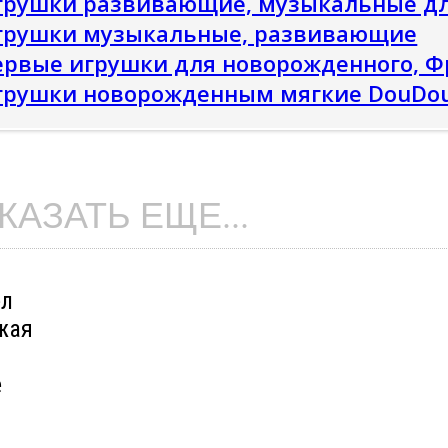
грушки развивающие, музыкальные дл
грушки музыкальные, развивающие
ервые игрушки для новорожденного, 
грушки новорожденным мягкие DouDou
КАЗАТЬ ЕЩЕ...
ел
жая
е