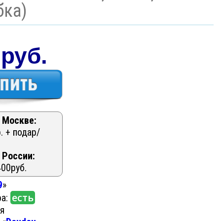
бка)
 руб.
 Москве:
. + подар/
 России:
400руб.
9
»
есть
ра:
ия