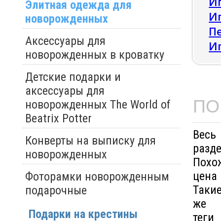
И
Элитная одежда для
И
новорожденных
П
Аксессуары для
И
новорожденных в кроватку
Детские подарки и
аксессуары для
ПО
новорожденных The World of
Beatrix Potter
Весь
Конверты на выписку для
разд
новорожденных
Похо
цена
Фоторамки новорожденным
Таки
подарочные
же
Подарки на крестины
теги