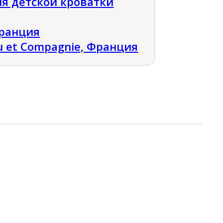
я детской кроватки
Франция
 et Compagnie, Франция