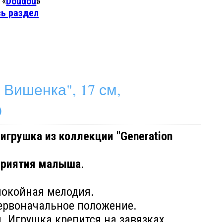
 «
Doudou
»
сь раздел
Вишенка", 17 см,
)
игрушка из коллекции "Generation
сприятия малыша
.
спокойная мелодия.
первоначальное положение.
. Игрушка крепится на завязках.