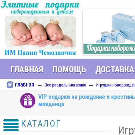
ГЛАВНАЯ
ПОМОЩЬ
ДОСТАВКА
главная
→
→
Все разделы магазина
Игрушки новорожден
VIP подарки на рождение и крестин
младенца
КАТАЛОГ
Игр