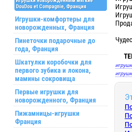
Игрушки новорожденным мягкие
Игруш
DouDou et Compagnie, Франция
Игру
Игрушки-комфортеры для
Прод
новорожденных, Франция
Чуде
Пинеточки подарочные до
года, Франция
ТЕ
Шкатулки коробочки для
игрушк
первого зубика и локона,
игруш
мамины сокровища
Первые игрушки для
Эт
новорожденного, Франция
П
Пижамницы-игрушки
П
Франция
П