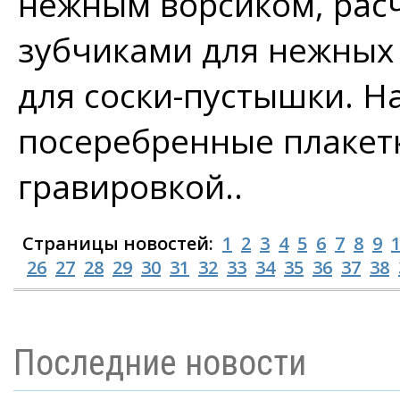
нежным ворсиком, рас
зубчиками для нежных 
для соски-пустышки. Н
посеребренные плакетк
гравировкой..
Страницы новостей:
1
2
3
4
5
6
7
8
9
26
27
28
29
30
31
32
33
34
35
36
37
38
Последние новости