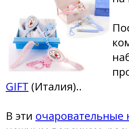
По
ко
на
пр
GIFT
(Италия)..
В эти
очаровательные 